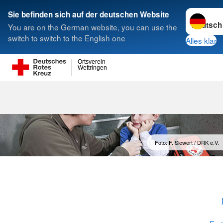
Sprache w
Sie befinden sich auf der deutschen Website
You are on the German website, you can use the
Suche
switch to switch to the English one
Alles klar
Ortsverein
Wettringen
Foto: F. Siewert / DRK e.V.