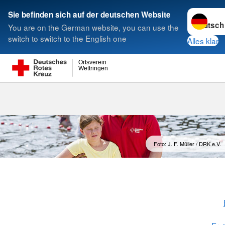
Sprache w
Sie befinden sich auf der deutschen Website
You are on the German website, you can use the
Suche
switch to switch to the English one
Alles klar
Ortsverein
Wettringen
Foto: J. F. Müller / DRK e.V.