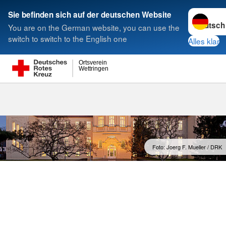
Sprache w
Sie befinden sich auf der deutschen Website
You are on the German website, you can use the
Suche
switch to switch to the English one
Alles klar
Ortsverein
Wettringen
Generalsekret
Foto: Joerg F. Mueller / DRK