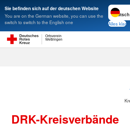
Sprache w
Sie befinden sich auf der deutschen Website
You are on the German website, you can use the
Suche
switch to switch to the English one
Alles klar
Ortsverein
Wettringen
Kreisverbänd
Kr
DRK-Kreisverbände