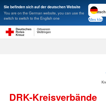
Sprache w
Sie befinden sich auf der deutschen Website
You are on the German website, you can use the
Suche
switch to switch to the English one
Alles klar
Ortsverein
Wettringen
Kreisverbänd
Kr
DRK-Kreisverbände