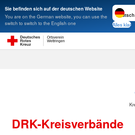
Sprache w
Sie befinden sich auf der deutschen Website
You are on the German website, you can use the
Suche
switch to switch to the English one
Alles klar
Ortsverein
Wettringen
Kreisverbänd
Kr
DRK-Kreisverbände