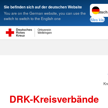
Sprache w
Sie befinden sich auf der deutschen Website
You are on the German website, you can use the
Suche
switch to switch to the English one
Alles klar
Ortsverein
Wettringen
Kreisverbänd
Kr
DRK-Kreisverbände