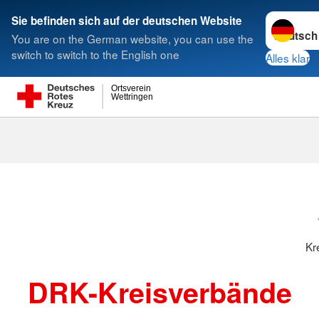
Sprache w
Sie befinden sich auf der deutschen Website
You are on the German website, you can use the
Suche
switch to switch to the English one
Alles klar
Ortsverein
Wettringen
Kreisverbänd
Kr
DRK-Kreisverbände