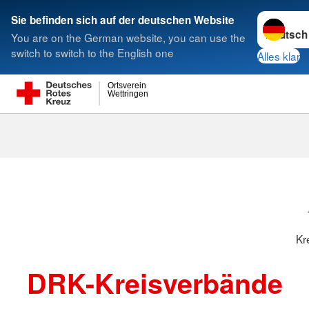
Sprache w
Sie befinden sich auf der deutschen Website
You are on the German website, you can use the
Suche
switch to switch to the English one
Alles klar
Ortsverein
Wettringen
Kreisverbänd
Kr
DRK-Kreisverbände