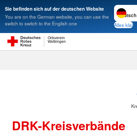
Sprache w
Sie befinden sich auf der deutschen Website
You are on the German website, you can use the
Suche
switch to switch to the English one
Alles klar
Ortsverein
Wettringen
Kreisverbänd
Kr
DRK-Kreisverbände