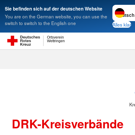
Sprache w
Sie befinden sich auf der deutschen Website
You are on the German website, you can use the
Suche
switch to switch to the English one
Alles klar
Ortsverein
Wettringen
Kreisverbänd
Kr
DRK-Kreisverbände