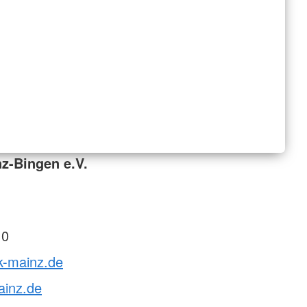
z-Bingen e.V.
 0
k-mainz.de
ainz.de