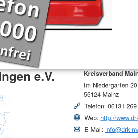
ngen e.V.
Kreisverband Main
Im Niedergarten 20
55124
Mainz
Telefon:
06131 269
Web:
http://www.dr
E-Mail:
info@drk-m