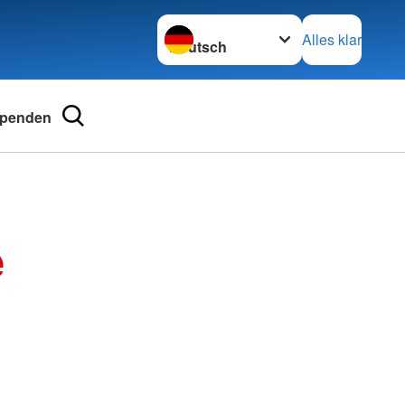
Sprache wechseln zu
Alles klar
penden
and
Adressen
erband Steinfurt e.V.
Landesverbände
e
tainerfinder
Kreisverbände
Schwesternschaften
Rotes Kreuz international
Generalsekretariat
Webseite der Rotkreuz-Museen