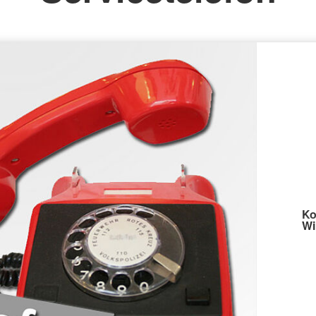
Ko
Wi