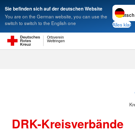
Sprache w
Sie befinden sich auf der deutschen Website
You are on the German website, you can use the
Suche
switch to switch to the English one
Alles klar
Ortsverein
Wettringen
Kreisverbänd
Kr
DRK-Kreisverbände