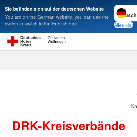
Sprache w
Sie befinden sich auf der deutschen Website
You are on the German website, you can use the
Suche
switch to switch to the English one
Alles klar
Ortsverein
Wettringen
Kreisverbänd
Kr
DRK-Kreisverbände