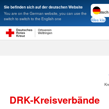
Sprache w
Sie befinden sich auf der deutschen Website
You are on the German website, you can use the
Suche
switch to switch to the English one
Alles klar
Ortsverein
Wettringen
Kreisverbänd
Kr
DRK-Kreisverbände