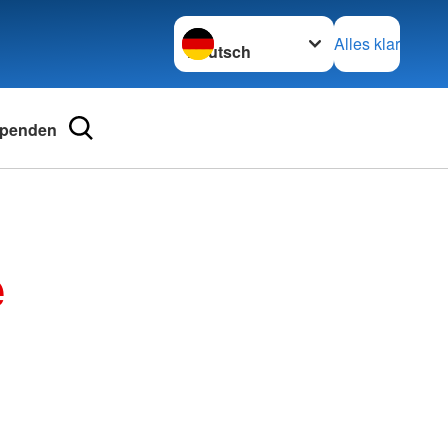
Sprache wechseln zu
Alles klar
penden
and
Adressen
erband Steinfurt e.V.
Landesverbände
e
tainerfinder
Kreisverbände
Schwesternschaften
Rotes Kreuz international
Generalsekretariat
Webseite der Rotkreuz-Museen