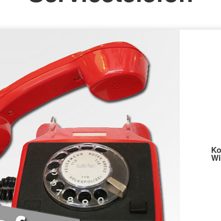
Ko
Wi