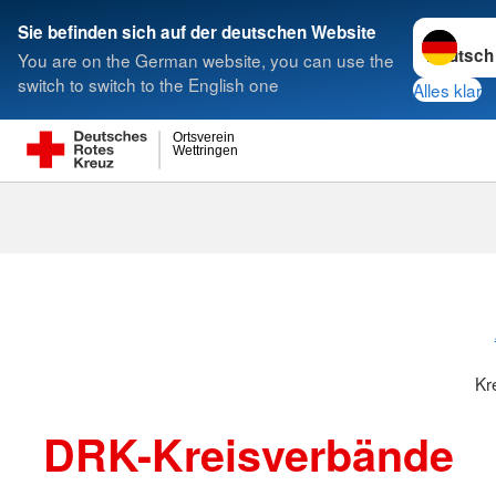
Sprache w
Sie befinden sich auf der deutschen Website
You are on the German website, you can use the
Suche
switch to switch to the English one
Alles klar
Ortsverein
Wettringen
Kreisverbänd
Kr
DRK-Kreisverbände