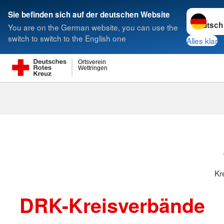
Sprache w
Sie befinden sich auf der deutschen Website
You are on the German website, you can use the
Suche
switch to switch to the English one
Alles klar
Ortsverein
Wettringen
Kreisverbänd
Kr
DRK-Kreisverbände