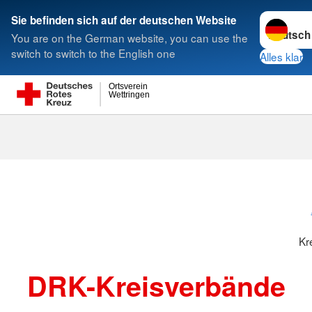
Sprache w
Sie befinden sich auf der deutschen Website
You are on the German website, you can use the
Suche
switch to switch to the English one
Alles klar
Ortsverein
Wettringen
Kreisverbänd
Kr
DRK-Kreisverbände