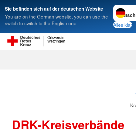
Sprache w
Sie befinden sich auf der deutschen Website
You are on the German website, you can use the
Suche
switch to switch to the English one
Alles klar
Ortsverein
Wettringen
Kreisverbänd
Kr
DRK-Kreisverbände