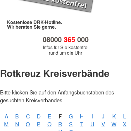
Kostenlose DRK-Hotline.
Wir beraten Sie gerne.
08000
365
000
Infos für Sie kostenfrei
rund um die Uhr
Rotkreuz Kreisverbände
Bitte klicken Sie auf den Anfangsbuchstaben des
gesuchten Kreisverbandes.
A
B
C
D
E
F
G
H
I
J
K
L
Foto:
M
N
O
P
Q
R
S
T
U
V
W
X
A.
Zelck