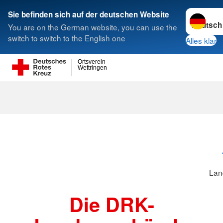
Sprache w
Sie befinden sich auf der deutschen Website
You are on the German website, you can use the
Suche
switch to switch to the English one
Alles klar
Ortsverein
Wettringen
Landesverbä
Lan
Die DRK-