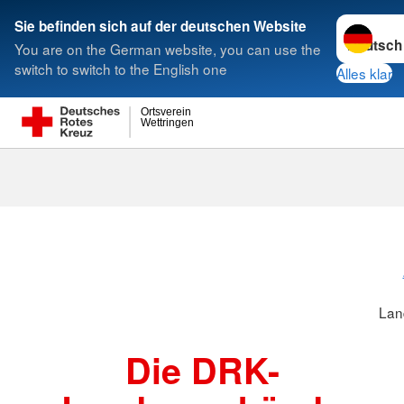
Sprache w
Sie befinden sich auf der deutschen Website
You are on the German website, you can use the
Suche
switch to switch to the English one
Alles klar
Ortsverein
Wettringen
Landesverbä
Lan
Die DRK-