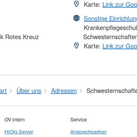
Karte:
Link zur Go
Sonstige Einrichtu
Krankenpflegeschul
ik Rotes Kreuz
Schwesternschaften
Karte:
Link zur Go
art
Über uns
Adressen
Schwesternschaft
OV intern
Service
HiOrg Server
Ansprechpartner