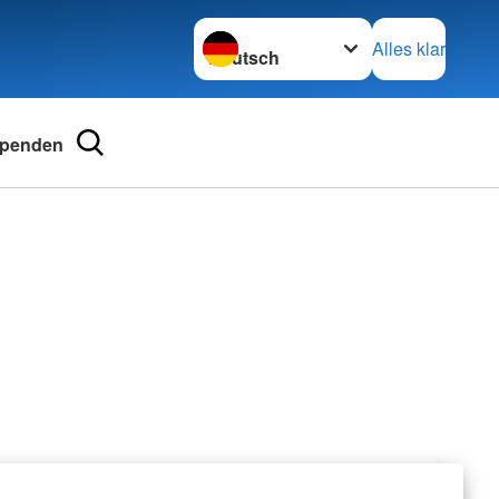
Sprache wechseln zu
Alles klar
penden
and
Adressen
erband Steinfurt e.V.
Landesverbände
tainerfinder
Kreisverbände
Schwesternschaften
Rotes Kreuz international
Generalsekretariat
Webseite der Rotkreuz-Museen