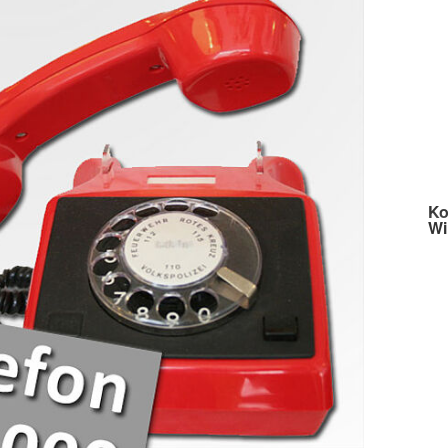
Ko
Wi